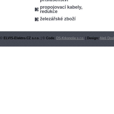
propojovací kabely,
redukce
železářské zboží
©
ELVIS-Elektro.CZ s.r.o.
| ©
Code
:
DS-Krkonoše s.r.o.
|
Design:
Aleš Dosk