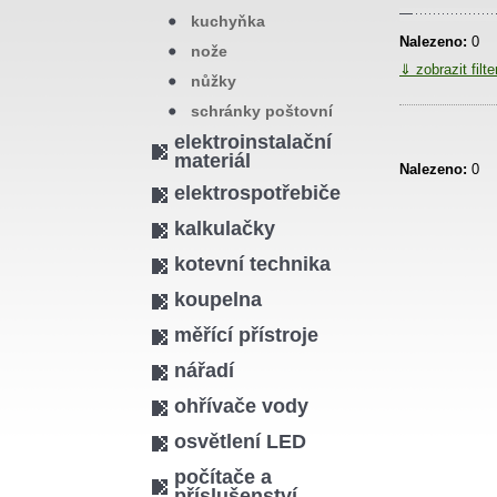
kuchyňka
Nalezeno:
0
nože
⇓ zobrazit filt
nůžky
schránky poštovní
elektroinstalační
materiál
Nalezeno:
0
elektrospotřebiče
kalkulačky
kotevní technika
koupelna
měřící přístroje
nářadí
ohřívače vody
osvětlení LED
počítače a
příslušenství