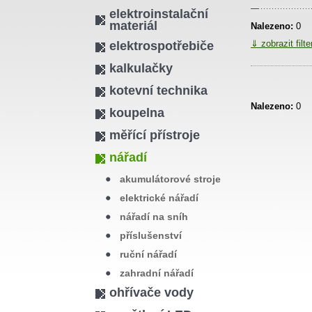
elektroinstalační
materiál
Nalezeno:
0
⇓ zobrazit filt
elektrospotřebiče
kalkulačky
kotevní technika
Nalezeno:
0
koupelna
měřící přístroje
nářadí
akumulátorové stroje
elektrické nářadí
nářadí na sníh
příslušenství
ruční nářadí
zahradní nářadí
ohřívače vody