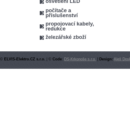
osvětlení LED
počítače a
příslušenství
propojovací kabely,
redukce
železářské zboží
©
ELVIS-Elektro.CZ s.r.o.
| ©
Code
:
DS-Krkonoše s.r.o.
|
Design:
Aleš Dosk