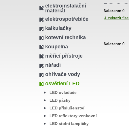
elektroinstalační
materiál
Nalezeno:
0
⇓ zobrazit filt
elektrospotřebiče
kalkulačky
kotevní technika
Nalezeno:
0
koupelna
měřící přístroje
nářadí
ohřívače vody
osvětlení LED
LED ovladače
LED pásky
LED příslušenství
LED reflektory venkovní
LED stolní lampičky