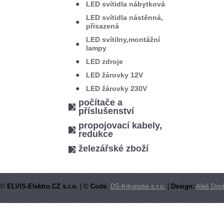
LED svítidla nábytková
LED svítidla nástěnná,
přisazená
LED svítilny,montážní
lampy
LED zdroje
LED žárovky 12V
LED žárovky 230V
počítače a
příslušenství
propojovací kabely,
redukce
železářské zboží
©
ELVIS-Elektro.CZ s.r.o.
| ©
Code
:
DS-Krkonoše s.r.o.
|
Design:
Aleš Dosk