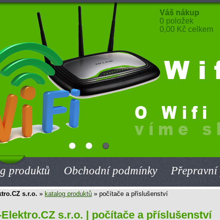
Váš nákup
0 položek
0,00 Kč celkem
g produktů
Obchodní podmínky
Přepravní
tro.CZ s.r.o.
»
katalog produktů
» počítače a příslušenství
Elektro.CZ s.r.o. |
počítače a příslušenství