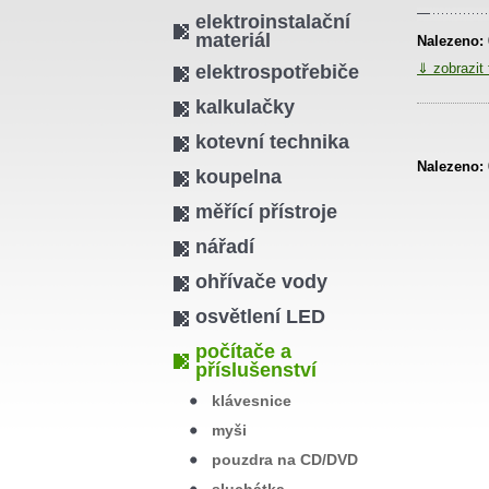
elektroinstalační
materiál
Nalezeno:
⇓ zobrazit 
elektrospotřebiče
kalkulačky
kotevní technika
Nalezeno:
koupelna
měřící přístroje
nářadí
ohřívače vody
osvětlení LED
počítače a
příslušenství
klávesnice
myši
pouzdra na CD/DVD