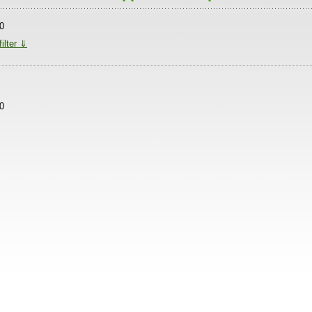
0
filter ⇓
0