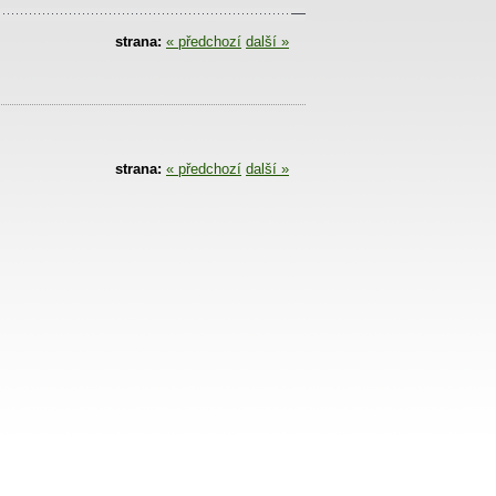
strana:
« předchozí
další »
strana:
« předchozí
další »